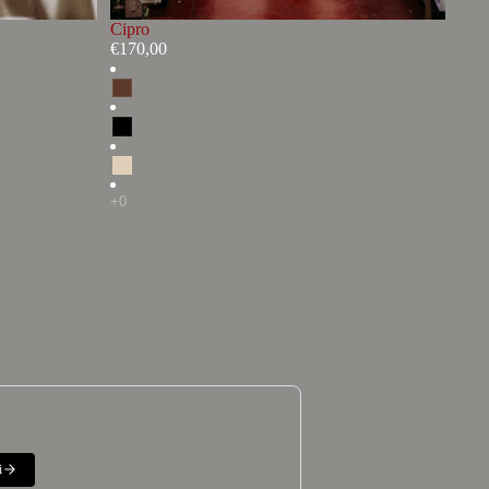
Cipro
€170,00
i