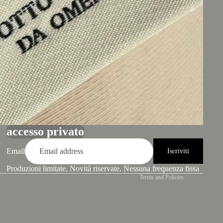
Refund policy
Privacy policy
Terms of service
accesso privato
Shipping policy
Contact information
Email
Iscriviti
Legal notice
Produzioni limitate. Novità riservate. Nessuna frequenza fissa
Terms and Policies