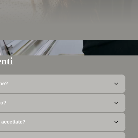
s
nti
one?
ini superiori a 50€. La consegna avviene in 3-5 giorni lavorativi.
to?
all'acquisto. Il prodotto deve essere nelle condizioni originali.
 accettate?