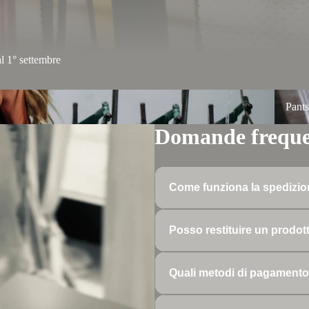
al 1° settembre
Pants
Pant
Domande freque
Come funziona la spedizi
Offriamo spedizione gratuita per ord
Posso restituire un prodot
Sì, accettiamo resi entro 30 giorni d
Quali metodi di pagamento