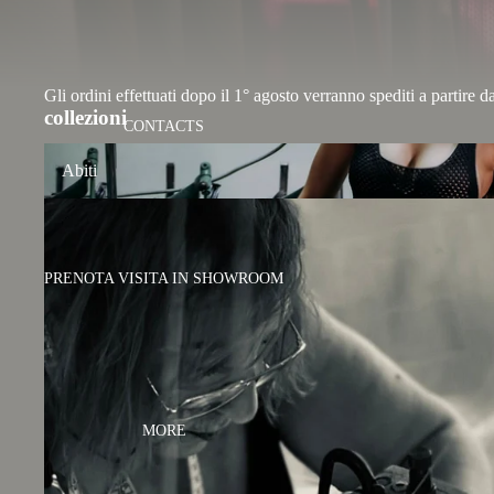
Gli ordini effettuati dopo il 1° agosto verranno spediti a partire d
collezioni
CONTACTS
Abiti
Abiti
PRENOTA VISITA IN SHOWROOM
MORE