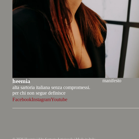
heemia
manifesto
alta sartoria italiana senza compromessi.
per chi non segue definisce
Facebook
Instagram
Youtube