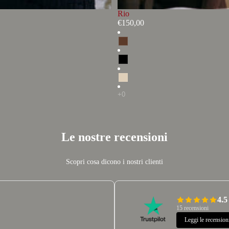
Rio
€150,00
Le nostre recensioni
Scopri cosa dicono i nostri clienti
4.5
15 recensioni
Leggi le recension