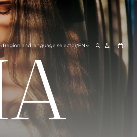
R
Region and language selector
/
EN