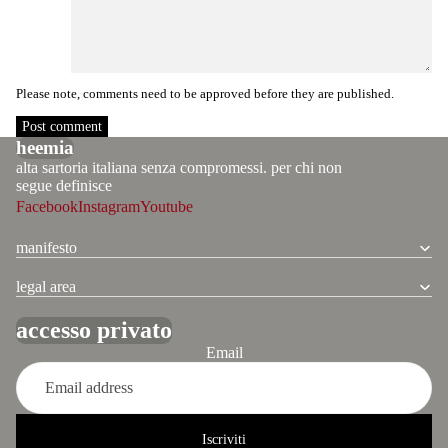
Please note, comments need to be approved before they are published.
Post comment
heemia
alta sartoria italiana senza compromessi. per chi non
segue definisce
Facebook
Instagram
Youtube
manifesto
legal area
accesso privato
Refund policy
Email
Privacy policy
Terms of service
Shipping policy
Iscriviti
Contact information