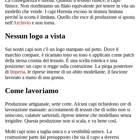
La conseguenza è diretta. Quando il tessuto finisce, il capo
finisce. Non riordiniamo un filato equivalente per tenere in vita un
modello che vende. I capi Heemia escono in tiratura limitata
perché la scorta è limitata. Quello che esce di produzione si sposta
nell'
Archivio
e non torna.
Nessun logo a vista
Sui nostri capi non c'è un logo stampato sul petto. Dove il
marchio compare, è ricamato tono su tono o applicato come patch
della stessa cromia del tessuto. È una scelta estetica e una
posizione: un capo si regge sulla costruzione. La piega posteriore
di
Imperia
, le riprese interne di un abito modellante, il fascione
lavorato a mano di una gonna.
Come lavoriamo
Produzione artigianale, serie corte. Alcuni capi richiedono ore di
lavorazione manuale: accostamenti di tessuti che di solito non si
uniscono, calature sartoriali, riprese interne che modellano senza
irrigidire. Questa produzione non si scala, e va bene così.
Molti capi sono a taglia unica o a vestibilità unisex. La
costruzione parte dal presupposto che sia il capo a doversi