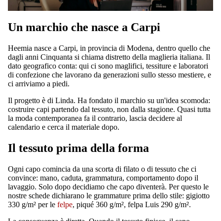
C
Un marchio che nasce a Carpi
Heemia nasce a Carpi, in provincia di Modena, dentro quello che
dagli anni Cinquanta si chiama distretto della maglieria italiana. Il
dato geografico conta: qui ci sono maglifici, tessiture e laboratori
di confezione che lavorano da generazioni sullo stesso mestiere, e
ci arriviamo a piedi.
PRENOTA VI
Il progetto è di Linda. Ha fondato il marchio su un'idea scomoda:
costruire capi partendo dal tessuto, non dalla stagione. Quasi tutta
la moda contemporanea fa il contrario, lascia decidere al
calendario e cerca il materiale dopo.
Il tessuto prima della forma
Ogni capo comincia da una scorta di filato o di tessuto che ci
convince: mano, caduta, grammatura, comportamento dopo il
lavaggio. Solo dopo decidiamo che capo diventerà. Per questo le
nostre schede dichiarano le grammature prima dello stile: gigiotto
330 g/m² per le
felpe
, piqué 360 g/m², felpa Luis 290 g/m².