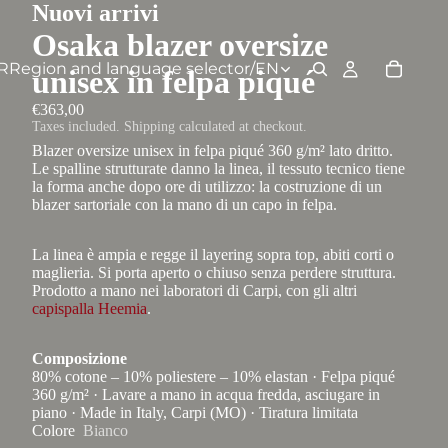
Nuovi arrivi
Osaka blazer oversize
R
Region and language selector
/
EN
unisex in felpa piqué
€363,00
Taxes included. Shipping calculated at checkout.
Blazer oversize unisex in felpa piqué 360 g/m² lato dritto.
Le spalline strutturate danno la linea, il tessuto tecnico tiene
la forma anche dopo ore di utilizzo: la costruzione di un
blazer sartoriale con la mano di un capo in felpa.
La linea è ampia e regge il layering sopra top, abiti corti o
maglieria. Si porta aperto o chiuso senza perdere struttura.
Prodotto a mano nei laboratori di Carpi, con gli altri
capispalla Heemia
.
Composizione
80% cotone – 10% poliestere – 10% elastan · Felpa piqué
360 g/m² · Lavare a mano in acqua fredda, asciugare in
piano · Made in Italy, Carpi (MO) · Tiratura limitata
Colore
Bianco