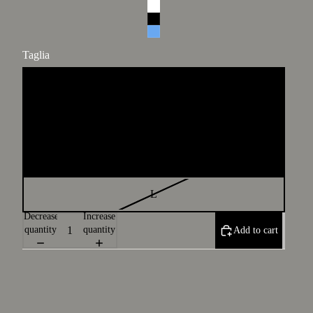
Taglia
XS
S
M
L
Decrease
Increase
quantity
quantity
Add to cart